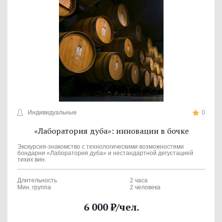
Индивидуальные
0
«Лаборатория дуба»: инновации в бочке
Экскурсия-знакомство с технологическими возможностями
бондарни «Лаборатория дуба» и нестандартной дегустацией
тихих вин.
Длительность
2 часа
Мин. группа
2 человека
6 000
₽
/чел.