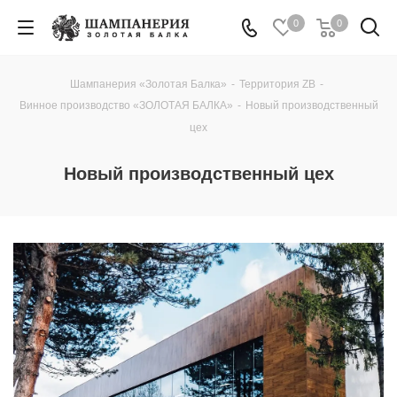
0
0
Шампанерия «Золотая Балка»
-
Территория ZB
-
Винное производство «ЗОЛОТАЯ БАЛКА»
-
Новый производственный
цех
Новый производственный цех