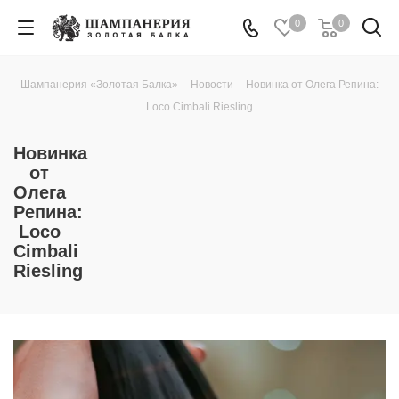
0
0
Шампанерия «Золотая Балка»
-
Новости
-
Новинка от Олега Репина:
Loco Cimbali Riesling
Новинка
от
Олега
Репина:
Loco
Cimbali
Riesling