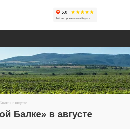
алке» в августе
й Балке» в августе