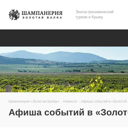
Эногастрономический
туризм в Крыму
Шампанерия «Золотая Балка»
-
Новости
-
Афиша событий в «Золотой Б
Афиша событий в «Золото